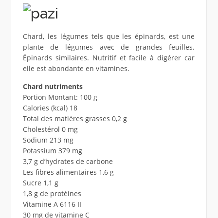
Chard, les légumes tels que les épinards, est une
plante de légumes avec de grandes feuilles.
Épinards similaires. Nutritif et facile à digérer car
elle est abondante en vitamines.
Chard nutriments
Portion Montant: 100 g
Calories (kcal) 18
Total des matières grasses 0,2 g
Cholestérol 0 mg
Sodium 213 mg
Potassium 379 mg
3,7 g d’hydrates de carbone
Les fibres alimentaires 1,6 g
Sucre 1,1 g
1,8 g de protéines
Vitamine A 6116 II
30 mg de vitamine C