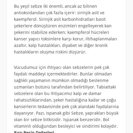
Bu yeşil sebze iki önemli, ancak az bilinen
antioksidandan çok fazla içerir: sirinjik asit ve
kaempferol. Sirinjik asit karbonhidratları basit
şekerlere dönüştüren enzimleri engelleyerek kan
şekerini stabilize ederken; kaempferol hücreleri
kanser yapıcı toksinlere karşı korur, iltihaplanmaları
azaltır, kalp hastalıkları, diyabet ve diğer kronik
hastalıkların oluşma riskini düşürür.
Vücudumuz için ihtiyacı olan sebzelerin pek çok
faydalı maddeyi içermektedirler. Bunlar olmadan
sağlıklı yaşamanın mümkün olmadığı beslenme
uzmanları bütünü tarafından belirtiliyor. Tabiattaki
sebzelere olan bu ihtiyacımız kalp ve damar
rahatsızlıklarından, şeker hastalığına kadar ve çoğu
kanserlerin tedavisinde pek çok alandaki faydalarına
dayanıyor. Pazı, Ispanak gibi Sebze, yaprakları büyük
olan bir sebze bitkisidir. Ispanak benzeridir. Bol
vitaminli olduğundan besleyici ve sindirimi kolaydır.
Pazı Besin Değerleri