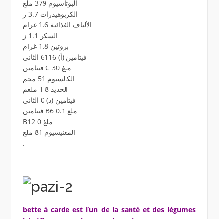
البوتاسيوم 379 ملغ
الكربوهيدرات 3.7 ز
الألياف الغذائية 1.6 غرام
السكر 1.1 ز
بروتين 1.8 غرام
فيتامين (أ) 6116 الثاني
فيتامين C 30 ملغ
الكالسيوم 51 مجم
الحديد 1.8 ملغم
فيتامين (د) 0 الثاني
فيتامين B6 0.1 ملغ
B12 0 ملغ
المغنيسيوم 81 ملغ
.
bette à carde est l’un de la santé et des légumes