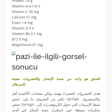
Protein 1,8 g
Vitamin-A-6116 II
Vitamin C 30 mg
Calcium 51 mg
Eisen 1,8 mg
Vitamin D 0 II
Vitamin B6 0,1 mg
B12 0 mg
Magnesium 81 mg
السلق هو واحد من صحة الإنسان والخضروات مفيدة
للسرطان
هذان الخضروات الخضراء مهمة، ولكن مضادات الأكسدة أقل
بكثير من المعروف ما يلي: حمض syringic وكايمبفيرول.
حمض Syringic، تثبيط الإنزيمات التي تحول الكربوهيدرات إلى
سكريات بسيطة حين استقرار نسبة السكر في الدم.