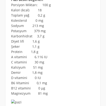
Porsiyon Miktarı: 100 g
Kalori (kcal) 18
Toplam yağ 0,2 g
Kolesterol 0 mg
Sodyum 213 mg
Potasyum 379 mg
Karbonhidrat 3,7 g
Diyet lifi 1,6 g
Şeker 1,1 g
Protein 1,8 g
A vitamini 6.116 IU
C vitamini 30 mg
Kalsiyum 51 mg
Demir 1,8 mg
D vitamini 0 IU
B6 Vitamini 0,1 mg
B12 vitamini 0 µg
Magnezyum 81 mg