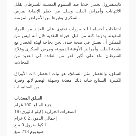
كايمبفيرول يحمي خلايا ضد السموم المسببة للسرطان يقلل
الالتهابات وأمراض القلب ويقلل من خطر الإصابة بمرض
السكري وغيرها من الأمراض المزمنة.
احتياجات أجسامنا للخضروات تحتوي على العديد من المواد
المفيدة. بدونها كله من قبل خبراء التغذية قال أنه ليس من
الممكن أن يعيش في صحة جيدة. نحن بحاجة لهذه الخضار مع
طبيعة القلب وأمراض الأوعية الدموية، ومرض السكري وعلاج
السرطان بناء على أكبر قدر من الفائدة في العديد من
المجالات
السلق، والخضار مثل السبانخ، هو نبات الخضار ذات الأوراق
الكبيرة. السبانخ شابه ذلك. مغذية وسهلة الهضم لأنها وفيرة
من الفيتامينات.
السلق المغذيات
جزء المبلغ: 100 غرام
السعرات الحرارية (كيلو كالوري) 18
إجمالي الدهون 0.2 غرام
الكولسترول 0 ملغ
صوديوم 213 ملغ