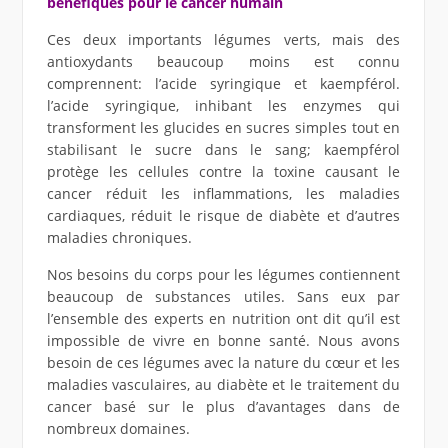
bénéfiques pour le cancer humain
Ces deux importants légumes verts, mais des
antioxydants beaucoup moins est connu
comprennent: l’acide syringique et kaempférol.
l’acide syringique, inhibant les enzymes qui
transforment les glucides en sucres simples tout en
stabilisant le sucre dans le sang; kaempférol
protège les cellules contre la toxine causant le
cancer réduit les inflammations, les maladies
cardiaques, réduit le risque de diabète et d’autres
maladies chroniques.
Nos besoins du corps pour les légumes contiennent
beaucoup de substances utiles. Sans eux par
l’ensemble des experts en nutrition ont dit qu’il est
impossible de vivre en bonne santé. Nous avons
besoin de ces légumes avec la nature du cœur et les
maladies vasculaires, au diabète et le traitement du
cancer basé sur le plus d’avantages dans de
nombreux domaines.