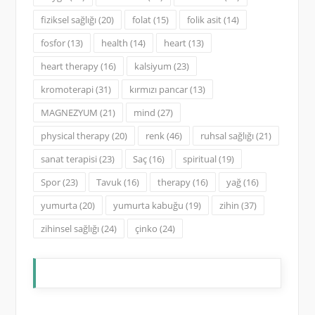
fiziksel sağlığı
(20)
folat
(15)
folik asit
(14)
fosfor
(13)
health
(14)
heart
(13)
heart therapy
(16)
kalsiyum
(23)
kromoterapi
(31)
kırmızı pancar
(13)
MAGNEZYUM
(21)
mind
(27)
physical therapy
(20)
renk
(46)
ruhsal sağlığı
(21)
sanat terapisi
(23)
Saç
(16)
spiritual
(19)
Spor
(23)
Tavuk
(16)
therapy
(16)
yağ
(16)
yumurta
(20)
yumurta kabuğu
(19)
zihin
(37)
zihinsel sağlığı
(24)
çinko
(24)