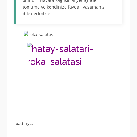
olunur. Hayata sağlıklı, afiyet içinde,
topluma ve kendinize faydalı yaşamanız
dileklerimizle..
————
———-
loading…