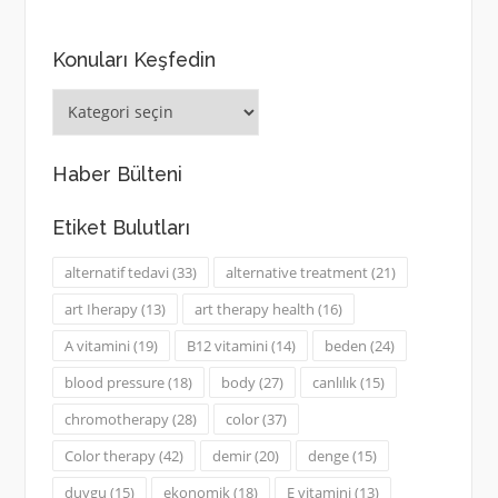
Konuları Keşfedin
Konuları
Keşfedin
Haber Bülteni
Etiket Bulutları
alternatif tedavi
(33)
alternative treatment
(21)
art Iherapy
(13)
art therapy health
(16)
A vitamini
(19)
B12 vitamini
(14)
beden
(24)
blood pressure
(18)
body
(27)
canlılık
(15)
chromotherapy
(28)
color
(37)
Color therapy
(42)
demir
(20)
denge
(15)
duygu
(15)
ekonomik
(18)
E vitamini
(13)