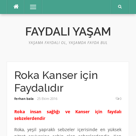
İçeriğe
Menü
atla
FAYDALI YAŞAM
YAŞAMA FAYDALI OL, YAŞAMDA FAYDA BUL
Roka Kanser için
Faydalıdır
ferhan bala
25 Ekim 2016
0
Roka insan sağlığı ve Kanser için faydalı
sebzelerdendir
Roka, yeşil yapraklı sebzeler içerisinde en yüksek