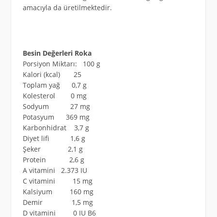
amacıyla da üretilmektedir.
Besin Değerleri Roka
Porsiyon Miktarı: 100 g
Kalori (kcal) 25
Toplam yağ 0,7 g
Kolesterol 0 mg
Sodyum 27 mg
Potasyum 369 mg
Karbonhidrat 3,7 g
Diyet lifi 1,6 g
Şeker 2,1 g
Protein 2,6 g
A vitamini 2.373 IU
C vitamini 15 mg
Kalsiyum 160 mg
Demir 1,5 mg
D vitamini 0 IU B6