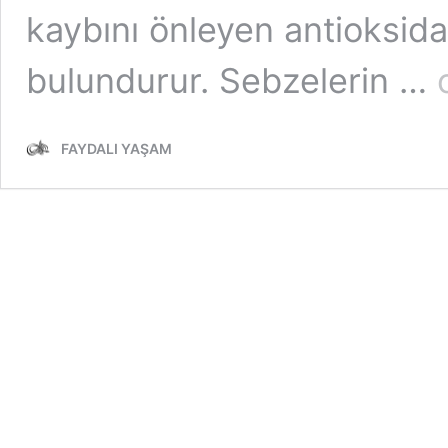
kaybını önleyen antioksida
Kı
bulundurur. Sebzelerin …
L
K
iç
FAYDALI YAŞAM
Şi