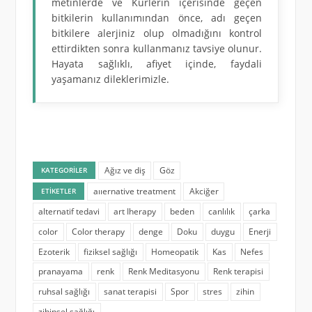
metinlerde ve Kürlerin içerisinde geçen
bitkilerin kullanımından önce, adı geçen
bitkilere alerjiniz olup olmadığını kontrol
ettirdikten sonra kullanmanız tavsiye olunur.
Hayata sağlıklı, afiyet içinde, faydali
yaşamanız dileklerimizle.
Ağız ve diş
Göz
KATEGORILER
aııernative treatment
Akciğer
ETIKETLER
alternatif tedavi
art Iherapy
beden
canlılık
çarka
color
Color therapy
denge
Doku
duygu
Enerji
Ezoterik
fiziksel sağlığı
Homeopatik
Kas
Nefes
pranayama
renk
Renk Meditasyonu
Renk terapisi
ruhsal sağlığı
sanat terapisi
Spor
stres
zihin
zihinsel sağlığı