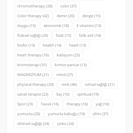
chromotherapy
(28)
color
(37)
Color therapy
(42)
demir
(20)
denge
(15)
duygu
(15)
ekonomik
(18)
E vitamini
(13)
fiziksel sağlığı
(20)
folat
(15)
folik asit
(14)
fosfor
(13)
health
(14)
heart
(13)
heart therapy
(16)
kalsiyum
(23)
kromoterapi
(31)
kırmızı pancar
(13)
MAGNEZYUM
(21)
mind
(27)
physical therapy
(20)
renk
(46)
ruhsal sağlığı
(21)
sanat terapisi
(23)
Saç
(16)
spiritual
(19)
Spor
(23)
Tavuk
(16)
therapy
(16)
yağ
(16)
yumurta
(20)
yumurta kabuğu
(19)
zihin
(37)
zihinsel sağlığı
(24)
çinko
(24)