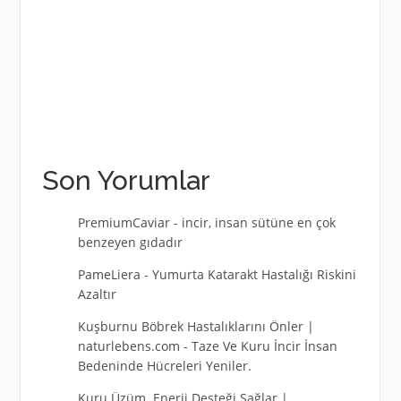
Son Yorumlar
PremiumCaviar
-
incir, insan sütüne en çok
benzeyen gıdadır
PameLiera
-
Yumurta Katarakt Hastalığı Riskini
Azaltır
Kuşburnu Böbrek Hastalıklarını Önler |
naturlebens.com
-
Taze Ve Kuru İncir İnsan
Bedeninde Hücreleri Yeniler.
Kuru Üzüm Enerji Desteği Sağlar |