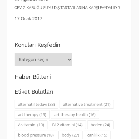
CEVIZ KABUĞU SUYU DIŞ TARTARLARINA KARŞI FAYDALIDIR.
17 Ocak 2017
Konuları Keşfedin
Konuları
Keşfedin
Haber Bülteni
Etiket Bulutları
alternatif tedavi
(33)
alternative treatment
(21)
art Iherapy
(13)
art therapy health
(16)
A vitamini
(19)
B12 vitamini
(14)
beden
(24)
blood pressure
(18)
body
(27)
canlılık
(15)