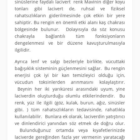
sinüslerine faydalı lacivert renk Mavinin diğer koyu
tonları gibi lacivert de, ruhsal ve fiziksel
rahatsızlıkların giderilmesinde çok etkin bir yere
sahiptir. Bu rengin en önemli etki alanı kaş chakrası
bölgesinde bulunur. Dolayısıyla da söz konusu
chakrayla bağlantılı tüm fonksiyonların
dengelenmesi ve bir düzene kavuşturulmasıyla
ilgilidir.
Ayrıca lenf ve salgı bezleriyle birlikte, vücuttaki
bağışıklık sisteminin güçlenmesini sağlar. Bu rengin
enerjisi çok iyi bir kan temizleyici olduğu için,
vücudun toksinlerden arınmasını kolaylaştırır.
Beynin her iki yarıküresi arasındaki uyum, yine
laciverdin oluşturduğu olumlu etkilerindendir. Bu
renk, yüz ile ilgili (göz, kulak, burun, ağız, sinüsler
gibi. ) tüm rahatsızlıkların tedavisinde, rahatlıkla
kullanılabilir. Bunlara ek olarak, laciverdin yatıştırıcı
ve dinlendirici yanından söz etmek de doğru olur.
Bulunduğunuz ortamda veya kıyafetlerinizde
laciverde gereğinden fazla yer vermenin yaratacağı