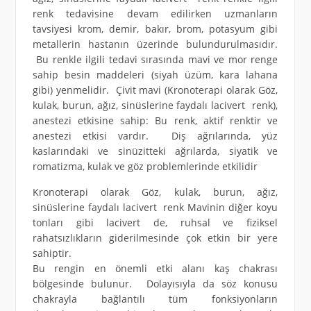
renk tedavisine devam edilirken uzmanların
tavsiyesi krom, demir, bakır, brom, potasyum gibi
metallerin hastanın üzerinde bulundurulmasıdır.
Bu renkle ilgili tedavi sırasında mavi ve mor renge
sahip besin maddeleri (siyah üzüm, kara lahana
gibi) yenmelidir. Çivit mavi (Kronoterapi olarak Göz,
kulak, burun, ağız, sinüslerine faydalı lacivert renk),
anestezi etkisine sahip: Bu renk, aktif renktir ve
anestezi etkisi vardır. Diş ağrılarında, yüz
kaslarındaki ve sinüzitteki ağrılarda, siyatik ve
romatizma, kulak ve göz problemlerinde etkilidir
Kronoterapi olarak Göz, kulak, burun, ağız,
sinüslerine faydalı lacivert renk Mavinin diğer koyu
tonları gibi lacivert de, ruhsal ve fiziksel
rahatsızlıkların giderilmesinde çok etkin bir yere
sahiptir.
Bu rengin en önemli etki alanı kaş chakrası
bölgesinde bulunur. Dolayısıyla da söz konusu
chakrayla bağlantılı tüm fonksiyonların