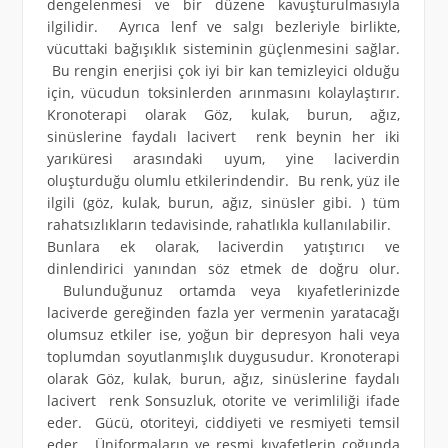
dengelenmesi ve bir düzene kavuşturulmasıyla
ilgilidir. Ayrıca lenf ve salgı bezleriyle birlikte,
vücuttaki bağışıklık sisteminin güçlenmesini sağlar.
Bu rengin enerjisi çok iyi bir kan temizleyici olduğu
için, vücudun toksinlerden arınmasını kolaylaştırır.
Kronoterapi olarak Göz, kulak, burun, ağız,
sinüslerine faydalı lacivert renk beynin her iki
yarıküresi arasındaki uyum, yine laciverdin
oluşturduğu olumlu etkilerindendir. Bu renk, yüz ile
ilgili (göz, kulak, burun, ağız, sinüsler gibi. ) tüm
rahatsızlıkların tedavisinde, rahatlıkla kullanılabilir.
Bunlara ek olarak, laciverdin yatıştırıcı ve
dinlendirici yanından söz etmek de doğru olur.
Bulunduğunuz ortamda veya kıyafetlerinizde
laciverde gereğinden fazla yer vermenin yaratacağı
olumsuz etkiler ise, yoğun bir depresyon hali veya
toplumdan soyutlanmışlık duygusudur. Kronoterapi
olarak Göz, kulak, burun, ağız, sinüslerine faydalı
lacivert renk Sonsuzluk, otorite ve verimliliği ifade
eder. Gücü, otoriteyi, ciddiyeti ve resmiyeti temsil
eder. Üniformaların ve resmi kıyafetlerin çoğunda