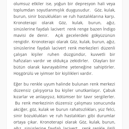
olumsuz etkiler ise, yoğun bir depresyon hali veya
toplumdan soyutlanmışlık duygusudur. Göz, kulak,
burun, sinir bozuklukları ve ruh hastalıklarına karşı.
Kronoterapi olarak Göz, kulak, burun, ağız,
sinüslerine faydalı lacivert renk renge bazen İndigo
mavisi de denir. Açık gecelerdeki gökyüzünün
rengidir. Kronoterapi olarak Göz, kulak, burun, ağız,
sinüslerine faydalı lacivert renk merkezleri düzenli
çalışan kişiler ruhen düzgündür, kuvvetli bir
hafızaları vardır ve oldukça zekidirler. Olayları bir
bütün olarak kavrayabilme yeteneğine sahiptirler.
Hoşgörülü ve iyimser bir kişilikleri vardır.
Eğer bu renkle uyum halinde bulunan renk merkezi
düzensiz çalışıyorsa bu kişiler unutkanlaşır. Çabuk
kızarlar ve anlayışsız, kötümser bir tavır sergilerler.
Bu renk merkezinin düzensiz çalışması sonucunda
akciğer, göz, kulak ve burun rahatsızlıkları, yüz felci,
sinir bozuklukları ve ruh hastalıkları gibi durumlar
ortaya çıkar. Kronoterapi olarak Göz, kulak, burun,
ağız, sinüslerine faydalı lacivert renk renkle ilgili