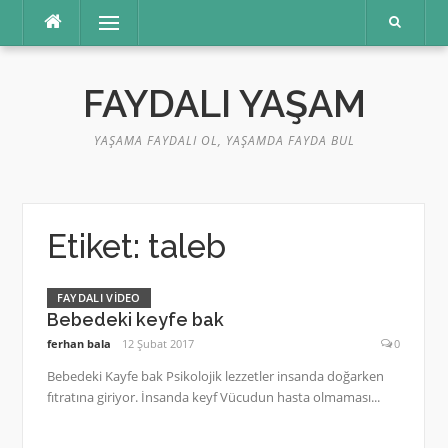
İçeriğe
Menü
atla
FAYDALI YAŞAM
YAŞAMA FAYDALI OL, YAŞAMDA FAYDA BUL
Etiket:
taleb
FAYDALI VIDEO
Bebedeki keyfe bak
ferhan bala
12 Şubat 2017
0
Bebedeki Kayfe bak Psikolojik lezzetler insanda doğarken
fıtratına giriyor. İnsanda keyf Vücudun hasta olmaması...