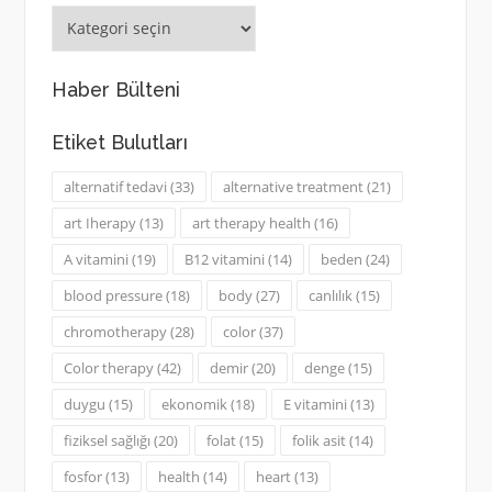
Konuları
Keşfedin
Haber Bülteni
Etiket Bulutları
alternatif tedavi
(33)
alternative treatment
(21)
art Iherapy
(13)
art therapy health
(16)
A vitamini
(19)
B12 vitamini
(14)
beden
(24)
blood pressure
(18)
body
(27)
canlılık
(15)
chromotherapy
(28)
color
(37)
Color therapy
(42)
demir
(20)
denge
(15)
duygu
(15)
ekonomik
(18)
E vitamini
(13)
fiziksel sağlığı
(20)
folat
(15)
folik asit
(14)
fosfor
(13)
health
(14)
heart
(13)