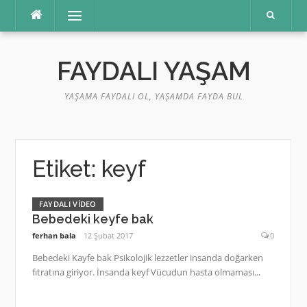
İçeriğe
Menü
atla
FAYDALI YAŞAM
YAŞAMA FAYDALI OL, YAŞAMDA FAYDA BUL
Etiket:
keyf
FAYDALI VIDEO
Bebedeki keyfe bak
ferhan bala
12 Şubat 2017
0
Bebedeki Kayfe bak Psikolojik lezzetler insanda doğarken
fıtratına giriyor. İnsanda keyf Vücudun hasta olmaması...