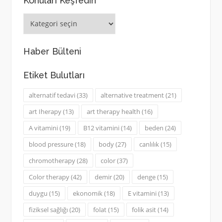
Konuları Keşfedin
Konuları
Keşfedin
Haber Bülteni
Etiket Bulutları
alternatif tedavi
(33)
alternative treatment
(21)
art Iherapy
(13)
art therapy health
(16)
A vitamini
(19)
B12 vitamini
(14)
beden
(24)
blood pressure
(18)
body
(27)
canlılık
(15)
chromotherapy
(28)
color
(37)
Color therapy
(42)
demir
(20)
denge
(15)
duygu
(15)
ekonomik
(18)
E vitamini
(13)
fiziksel sağlığı
(20)
folat
(15)
folik asit
(14)