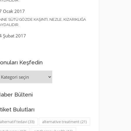
AYDALIDIR.
7 Ocak 2017
NNE SÜTÜ GÖZDE KAŞINTI, NEZLE, KIZARIKLIĞA
AYDALIDIR.
4 Şubat 2017
onuları Keşfedin
onuları
eşfedin
aber Bülteni
tiket Bulutları
alternatif tedavi
(33)
alternative treatment
(21)