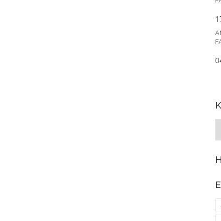
F
1
A
F
0
K
K
K
H
E