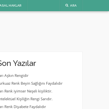
ASAL HAKLAR
ARA
Son Yazılar
arı Aşkın Rengidir
urkuaz Renk Beyin Sağlığını Faydalıdır
arı Renk iyimser Neşeli kişiliktir.
ntelektüel Kişiliğin Rengi Sarıdır.
arı Renk Diyabete Faydalıdır