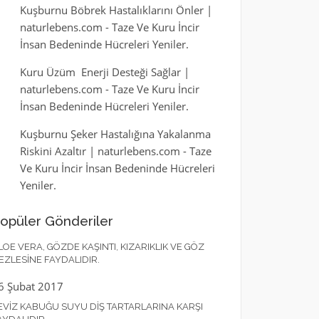
Kuşburnu Böbrek Hastalıklarını Önler |
naturlebens.com
-
Taze Ve Kuru İncir
İnsan Bedeninde Hücreleri Yeniler.
Kuru Üzüm Enerji Desteği Sağlar |
naturlebens.com
-
Taze Ve Kuru İncir
İnsan Bedeninde Hücreleri Yeniler.
Kuşburnu Şeker Hastalığına Yakalanma
Riskini Azaltır | naturlebens.com
-
Taze
Ve Kuru İncir İnsan Bedeninde Hücreleri
Yeniler.
opüler Gönderiler
LOE VERA, GÖZDE KAŞINTI, KIZARIKLIK VE GÖZ
EZLESINE FAYDALIDIR.
6 Şubat 2017
EVIZ KABUĞU SUYU DIŞ TARTARLARINA KARŞI