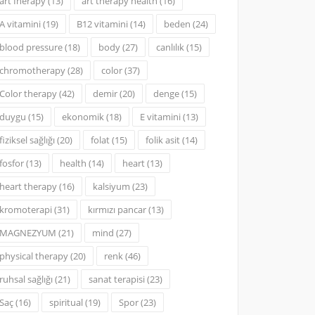
art Iherapy
(13)
art therapy health
(16)
A vitamini
(19)
B12 vitamini
(14)
beden
(24)
blood pressure
(18)
body
(27)
canlılık
(15)
chromotherapy
(28)
color
(37)
Color therapy
(42)
demir
(20)
denge
(15)
duygu
(15)
ekonomik
(18)
E vitamini
(13)
fiziksel sağlığı
(20)
folat
(15)
folik asit
(14)
fosfor
(13)
health
(14)
heart
(13)
heart therapy
(16)
kalsiyum
(23)
kromoterapi
(31)
kırmızı pancar
(13)
MAGNEZYUM
(21)
mind
(27)
physical therapy
(20)
renk
(46)
ruhsal sağlığı
(21)
sanat terapisi
(23)
Saç
(16)
spiritual
(19)
Spor
(23)