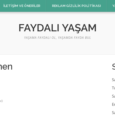
İLETIŞIM VE ÖNERILER
REKLAM GIZLILIK POLITIKASI
Y
FAYDALI YAŞAM
YAŞAMA FAYDALI OL, YAŞAMDA FAYDA BUL
hen
S
T
S
0
E
S