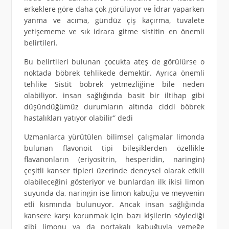
erkeklere göre daha çok görülüyor ve İdrar yaparken
yanma ve acıma, gündüz çiş kaçırma, tuvalete
yetişememe ve sık idrara gitme sistitin en önemli
belirtileri.
Bu belirtileri bulunan çocukta ateş de görülürse o
noktada böbrek tehlikede demektir. Ayrıca önemli
tehlike Sistit böbrek yetmezliğine bile neden
olabiliyor. insan sağlığında basit bir iltihap gibi
düşündüğümüz durumların altında ciddi böbrek
hastalıkları yatıyor olabilir” dedi
Uzmanlarca yürütülen bilimsel çalışmalar limonda
bulunan flavonoit tipi bileşiklerden özellikle
flavanonların (eriyositrin, hesperidin, naringin)
çeşitli kanser tipleri üzerinde deneysel olarak etkili
olabileceğini gösteriyor ve bunlardan ilk ikisi limon
suyunda da, naringin ise limon kabuğu ve meyvenin
etli kısmında bulunuyor. Ancak insan sağlığında
kansere karşı korunmak için bazı kişilerin söylediği
gibi limonu ya da portakalı kabuğuyla yemeğe