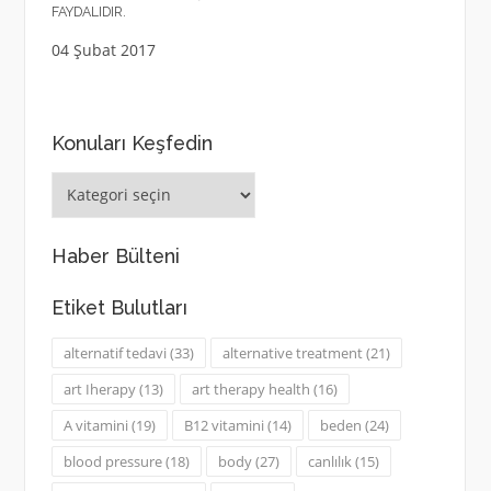
FAYDALIDIR.
04 Şubat 2017
Konuları Keşfedin
Konuları
Keşfedin
Haber Bülteni
Etiket Bulutları
alternatif tedavi
(33)
alternative treatment
(21)
art Iherapy
(13)
art therapy health
(16)
A vitamini
(19)
B12 vitamini
(14)
beden
(24)
blood pressure
(18)
body
(27)
canlılık
(15)