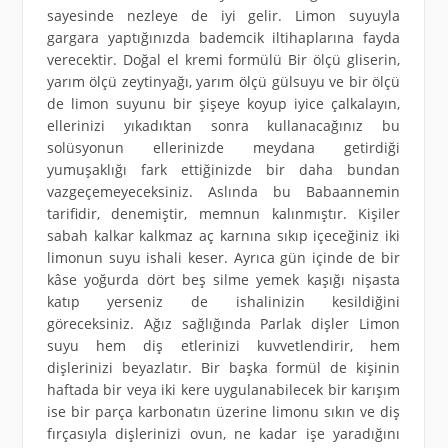
sayesinde nezleye de iyi gelir. Limon suyuyla
gargara yaptığınızda bademcik iltihaplarına fayda
verecektir. Doğal el kremi formülü Bir ölçü gliserin,
yarım ölçü zeytinyağı, yarım ölçü gülsuyu ve bir ölçü
de limon suyunu bir şişeye koyup iyice çalkalayın,
ellerinizi yıkadıktan sonra kullanacağınız bu
solüsyonun ellerinizde meydana getirdiği
yumuşaklığı fark ettiğinizde bir daha bundan
vazgeçemeyeceksiniz. Aslında bu Babaannemin
tarifidir, denemiştir, memnun kalınmıştır. Kişiler
sabah kalkar kalkmaz aç karnına sıkıp içeceğiniz iki
limonun suyu ishali keser. Ayrıca gün içinde de bir
kâse yoğurda dört beş silme yemek kaşığı nişasta
katıp yerseniz de ishalinizin kesildiğini
göreceksiniz. Ağız sağlığında Parlak dişler Limon
suyu hem diş etlerinizi kuvvetlendirir, hem
dişlerinizi beyazlatır. Bir başka formül de kişinin
haftada bir veya iki kere uygulanabilecek bir karışım
ise bir parça karbonatın üzerine limonu sıkın ve diş
fırçasıyla dişlerinizi ovun, ne kadar işe yaradığını