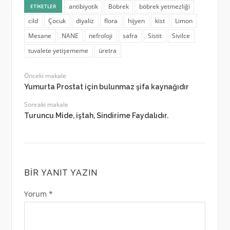
antibiyotik
Böbrek
böbrek yetmezliği
ETIKETLER
cild
Çocuk
diyaliz
flora
hijyen
kist
Limon
Mesane
NANE
nefroloji
safra
Sistit
Sivilce
tuvalete yetişememe
üretra
Önceki makale
Yumurta Prostat için bulunmaz şifa kaynağıdır
Sonraki makale
Turuncu Mide, iştah, Sindirime Faydalıdır.
BIR YANIT YAZIN
Yorum
*