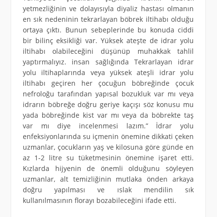
yetmezliğinin ve dolayısıyla diyaliz hastası olmanın
en sık nedeninin tekrarlayan böbrek iltihabı olduğu
ortaya çıktı. Bunun sebeplerinde bu konuda ciddi
bir bilinç eksikliği var. Yüksek ateşte de idrar yolu
iltihabı olabileceğini düşünüp muhakkak tahlil
yaptırmalıyız. insan sağlığında Tekrarlayan idrar
yolu iltihaplarında veya yüksek ateşli idrar yolu
iltihabı geçiren her çocuğun böbreğinde çocuk
nefroloğu tarafından yapısal bozukluk var mı veya
idrarın böbreğe doğru geriye kaçışı söz konusu mu
yada böbreğinde kist var mı veya da böbrekte taş
var mı diye incelenmesi lazım.” İdrar yolu
enfeksiyonlarında su içmenin önemine dikkati çeken
uzmanlar, çocukların yaş ve kilosuna göre günde en
az 1-2 litre su tüketmesinin önemine işaret etti.
Kızlarda hijyenin de önemli olduğunu söyleyen
uzmanlar, alt temizliğinin mutlaka önden arkaya
doğru yapılması ve ıslak mendilin sık
kullanılmasının florayı bozabileceğini ifade etti.