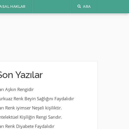
ASAL HAKLAR
ARA
Son Yazılar
arı Aşkın Rengidir
urkuaz Renk Beyin Sağlığını Faydalıdır
arı Renk iyimser Neşeli kişiliktir.
ntelektüel Kişiliğin Rengi Sarıdır.
arı Renk Diyabete Faydalıdır