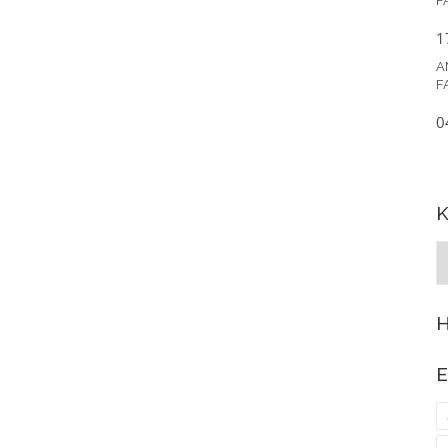
F
1
A
F
0
K
K
K
H
E