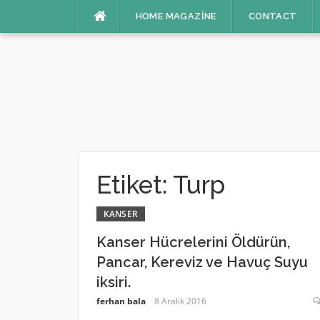
İçeriğe
HOME MAGAZINE
CONTACT
atla
Etiket:
Turp
KANSER
Kanser Hücrelerini Öldürün,
Pancar, Kereviz ve Havuç Suyu
iksiri.
ferhan bala
8 Aralık 2016