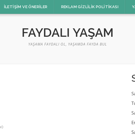
İLETIŞIM VE ÖNERILER
REKLAM GIZLILIK POLITIKASI
Y
FAYDALI YAŞAM
YAŞAMA FAYDALI OL, YAŞAMDA FAYDA BUL
S
T
S
E
0
S