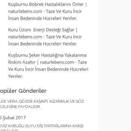
Kuşburnu Böbrek Hastalıklarını Önler |
naturlebens.com
-
Taze Ve Kuru İncir
İnsan Bedeninde Hücreleri Yeniler.
Kuru Üzüm Enerji Desteği Sağlar |
naturlebens.com
-
Taze Ve Kuru İncir
İnsan Bedeninde Hücreleri Yeniler.
Kuşburnu Şeker Hastalığına Yakalanma
Riskini Azaltır | naturlebens.com
-
Taze
Ve Kuru İncir İnsan Bedeninde Hücreleri
Yeniler.
opüler Gönderiler
LOE VERA, GÖZDE KAŞINTI, KIZARIKLIK VE GÖZ
EZLESINE FAYDALIDIR.
6 Şubat 2017
EVIZ KABUĞU SUYU DIŞ TARTARLARINA KARŞI