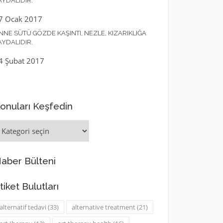
AYDALIDIR.
7 Ocak 2017
NNE SÜTÜ GÖZDE KAŞINTI, NEZLE, KIZARIKLIĞA
AYDALIDIR.
4 Şubat 2017
onuları Keşfedin
onuları
eşfedin
aber Bülteni
tiket Bulutları
alternatif tedavi
(33)
alternative treatment
(21)