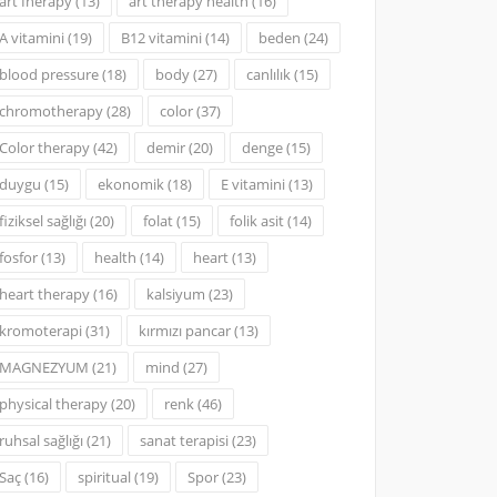
art Iherapy
(13)
art therapy health
(16)
A vitamini
(19)
B12 vitamini
(14)
beden
(24)
blood pressure
(18)
body
(27)
canlılık
(15)
chromotherapy
(28)
color
(37)
Color therapy
(42)
demir
(20)
denge
(15)
duygu
(15)
ekonomik
(18)
E vitamini
(13)
fiziksel sağlığı
(20)
folat
(15)
folik asit
(14)
fosfor
(13)
health
(14)
heart
(13)
heart therapy
(16)
kalsiyum
(23)
kromoterapi
(31)
kırmızı pancar
(13)
MAGNEZYUM
(21)
mind
(27)
physical therapy
(20)
renk
(46)
ruhsal sağlığı
(21)
sanat terapisi
(23)
Saç
(16)
spiritual
(19)
Spor
(23)