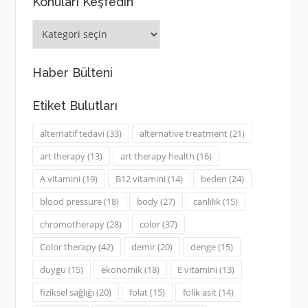
Konuları Keşfedin
Konuları
Keşfedin
Haber Bülteni
Etiket Bulutları
alternatif tedavi
(33)
alternative treatment
(21)
art Iherapy
(13)
art therapy health
(16)
A vitamini
(19)
B12 vitamini
(14)
beden
(24)
blood pressure
(18)
body
(27)
canlılık
(15)
chromotherapy
(28)
color
(37)
Color therapy
(42)
demir
(20)
denge
(15)
duygu
(15)
ekonomik
(18)
E vitamini
(13)
fiziksel sağlığı
(20)
folat
(15)
folik asit
(14)